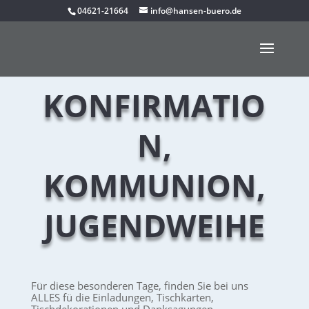
04621-21664
info@hansen-buero.de
KONFIRMATIO
N,
KOMMUNION,
JUGENDWEIHE
Für diese besonderen Tage, finden Sie bei uns
ALLES fü die Einladungen, Tischkarten,